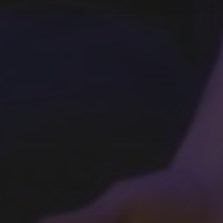
LUNDI 6 JUILLET : UN
DERNIER (SPECTACLE)
POUR LA ROUTE !