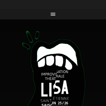
body { background-color: black; color: white; /* Pour que
le texte soit lisible sur fond noir */ }