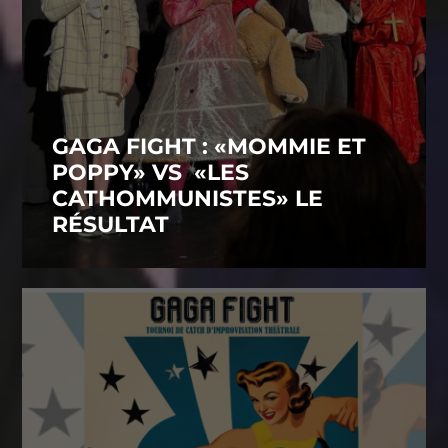
GAGA FIGHT : «MOMMIE ET
POPPY» VS «LES
CATHOMMUNISTES» LE
RÉSULTAT