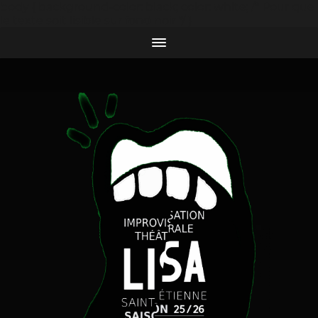
body { background-color: black; color: white; /* Pour que
le texte soit lisible sur fond noir */ }