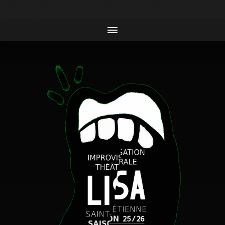
body { background-color: black; color: white; /* Pour que
le texte soit lisible sur fond noir */ }