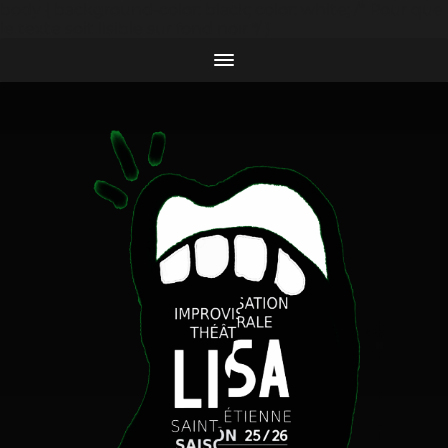
body { background-color: black; color: white; /* Pour que
le texte soit lisible sur fond noir */ }