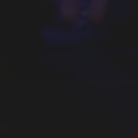
JEUDI 5 MARS : BATAILLE
MUSICALE !, GAGAFIGHT LA
DERNIÈRE QUALIF’.
CONTACTEZ-NOUS