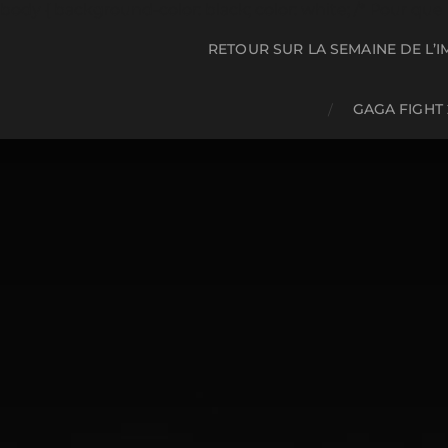
body { background-color: black; color: white; /* Pour que le 
RETOUR SUR LA SEMAINE DE L’I
GAGA FIGHT 