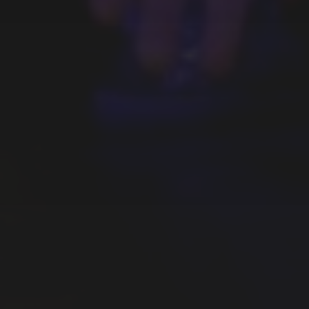
JEUDI 5 MARS : BATAILLE
MUSICALE !, GAGAFIGHT LA
DERNIÈRE QUALIF’.