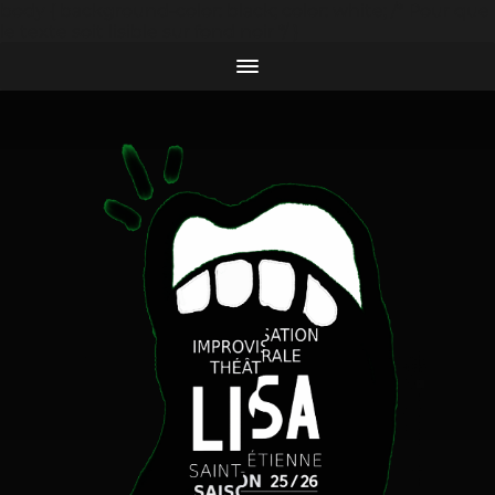
body { background-color: black; color: white; /* Pour que
le texte soit lisible sur fond noir */ }