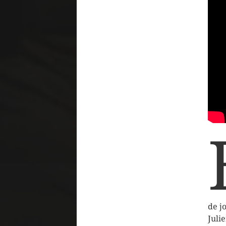
de j
Juli