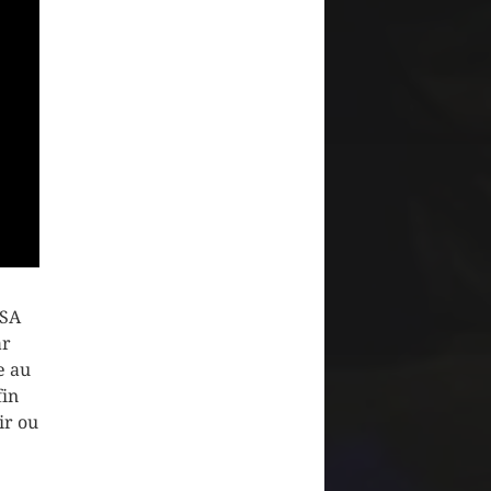
ISA
ar
e au
fin
ir ou
.