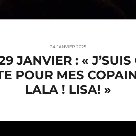
24 JANVIER 2025
9 JANVIER : « J’SUI
E POUR MES COPAINS
LALA ! LISA! »