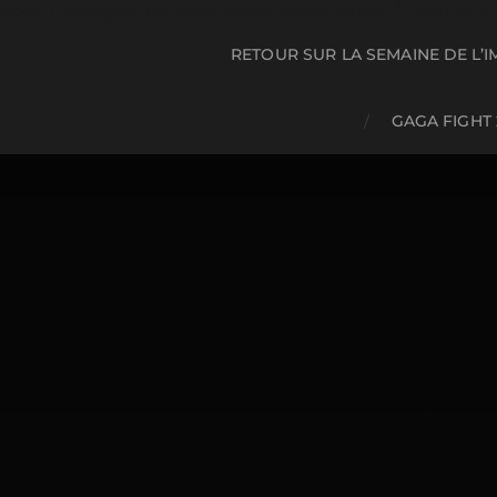
body { background-color: black; color: white; /* Pour que le 
RETOUR SUR LA SEMAINE DE L’I
GAGA FIGHT 